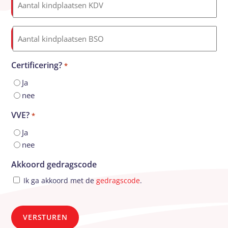
kindplaatsen
KDV
Aantal
*
kindplaatsen
BSO
Certificering?
*
*
Ja
nee
VVE?
*
Ja
nee
Akkoord gedragscode
Ik ga akkoord met de
gedragscode
.
CAPTCHA